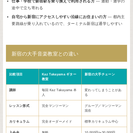
仕事・学校で新宿駅を乗り換えで利用される方
— 通勤・通学の
途中で立ち寄れる
自宅から新宿にアクセスしやすい沿線にお住まいの方
— 都内主
要路線が乗り入れているので、ターミナル新宿は通学しやすい
新宿の大手音楽教室との違い
比較項目
Kaz Takayama ギター
新宿の大手チェーン
教室
講師
毎回 Kaz Takayama 本
変わってしまうことがあ
人
る
レッスン形式
完全マンツーマン
グループ／マンツーマン
混在
カリキュラム
完全オーダーメイド
標準カリキュラム中心
入会金
無料
10,000円〜30,000円