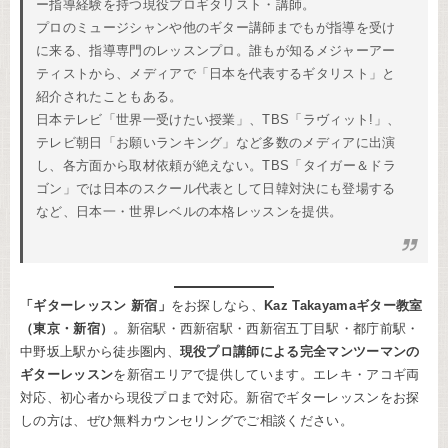
ー指導経験を持つ現役プロギタリスト・講師。
プロのミュージシャンや他のギター講師までもが指導を受け
に来る、指導専門のレッスンプロ。誰もが知るメジャーアー
ティストから、メディアで「日本を代表するギタリスト」と
紹介されたこともある。
日本テレビ「世界一受けたい授業」、TBS「ラヴィット!」、
テレビ朝日「お願いランキング」など多数のメディアに出演
し、各方面から取材依頼が絶えない。TBS「タイガー＆ドラ
ゴン」では日本のスクール代表として日韓対決にも登場する
など、日本一・世界レベルの本格レッスンを提供。
「ギターレッスン 新宿」
をお探しなら、
Kaz Takayamaギター教室
（東京・新宿）
。新宿駅・西新宿駅・西新宿五丁目駅・都庁前駅・
中野坂上駅から徒歩圏内、
現役プロ講師による完全マンツーマンの
ギターレッスン
を新宿エリアで提供しています。エレキ・アコギ両
対応、初心者から現役プロまで対応。新宿でギターレッスンをお探
しの方は、ぜひ無料カウンセリングでご相談ください。