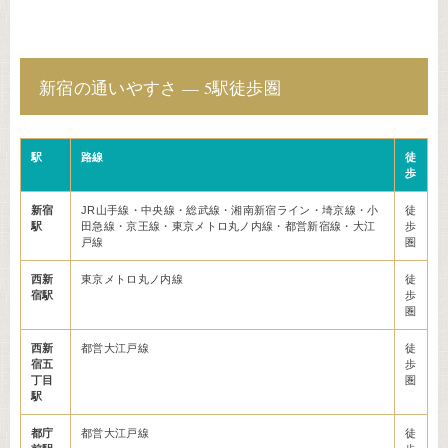
新宿の通いやすさ — 5駅徒歩圏
駅
路線
徒
歩
新宿
JR山手線・中央線・総武線・湘南新宿ライン・埼京線・小
徒
駅
田急線・京王線・東京メトロ丸ノ内線・都営新宿線・大江
歩
戸線
圏
西新
東京メトロ丸ノ内線
徒
宿駅
歩
圏
西新
都営大江戸線
徒
宿五
歩
丁目
圏
駅
都庁
都営大江戸線
徒