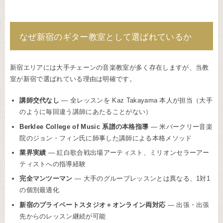
なぜ新宿のギター教室として選ばれているか
新宿エリアには大手チェーンの音楽教室が多く存在しますが、当教
室が新宿で選ばれている理由は明確です。
講師交代なし
— 全レッスンを Kaz Takayama 本人が担当（大手
のように毎回違う講師にあたることがない）
Berklee College of Music 系譜の本格指導
— 米バークリー音楽
院のジョン・フィン氏に師事した講師による本格メソッド
業界実績
— 紅白歌合戦出場アーティスト、ミリオンセラーアー
ティストへの指導経験
完全マンツーマン
— 大手のグループレッスンとは異なる、1対1
の個別最適化
新宿のプライベートスタジオ＋オンライン両対応
— 出張・出張
先からのレッスン継続が可能