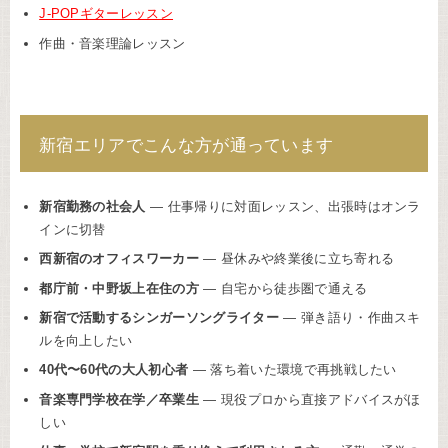
J-POPギターレッスン
作曲・音楽理論レッスン
新宿エリアでこんな方が通っています
新宿勤務の社会人
— 仕事帰りに対面レッスン、出張時はオンラ
インに切替
西新宿のオフィスワーカー
— 昼休みや終業後に立ち寄れる
都庁前・中野坂上在住の方
— 自宅から徒歩圏で通える
新宿で活動するシンガーソングライター
— 弾き語り・作曲スキ
ルを向上したい
40代〜60代の大人初心者
— 落ち着いた環境で再挑戦したい
音楽専門学校在学／卒業生
— 現役プロから直接アドバイスがほ
しい