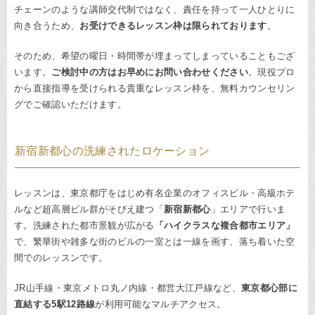
チェーンのような講師交代制ではなく、責任を持って一人ひとりに
向き合うため、
お受けできるレッスン枠は限られております
。
そのため、希望の曜日・時間帯が埋まってしまっていることもござ
います。
ご検討中の方はお早めにお問い合わせください
。現役プロ
から直接指導を受けられる貴重なレッスン枠を、無料カウンセリン
グでご確認いただけます。
新宿新都心の洗練されたロケーション
レッスンは、東京都庁をはじめ有名企業のオフィスビル・高級ホテ
ルなど超高層ビル群がそびえ建つ「
新宿新都心
」エリアで行いま
す。洗練された都市景観が広がる
「ハイクラスな複合都市エリア」
で、繁華街や雑多な街のビルの一室とは一線を画す、落ち着いた空
間でのレッスンです。
JR山手線・東京メトロ丸ノ内線・都営大江戸線など、
東京都心部に
直結する5駅12路線
が利用可能なマルチアクセス。