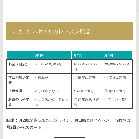
7. 月1回 vs 月2回 のレッスン頻度
月1回
月2回
月4回
料金（目安）
5,000〜10,000円
10,000〜20,000
20,000〜40,000
円
円
前回内容の定
× 忘れがち
◎ 確実に定着
◎ 完璧に定着
着
上達速度
× ほぼ進まない
○ 着実に進む
◎ 急速に進む
継続のしやす
× 上達感がなく辞めが
◎ 達成感あり継
○ 忙しいと負担
さ
ち
続
結論：
月2回が最低限の上達ライン。月1回は避けるべき。当教室は
月2回からスタート
。