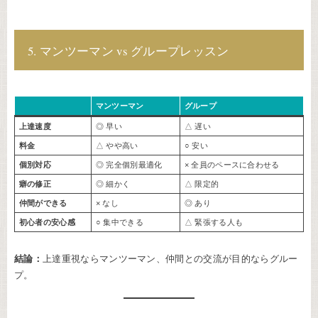
5. マンツーマン vs グループレッスン
マンツーマン
グループ
上達速度
◎ 早い
△ 遅い
料金
△ やや高い
○ 安い
個別対応
◎ 完全個別最適化
× 全員のペースに合わせる
癖の修正
◎ 細かく
△ 限定的
仲間ができる
× なし
◎ あり
初心者の安心感
○ 集中できる
△ 緊張する人も
結論：
上達重視ならマンツーマン、仲間との交流が目的ならグルー
プ。