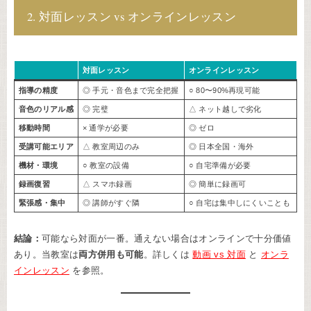
2. 対面レッスン vs オンラインレッスン
対面レッスン
オンラインレッスン
指導の精度
◎ 手元・音色まで完全把握
○ 80〜90%再現可能
音色のリアル感
◎ 完璧
△ ネット越しで劣化
移動時間
× 通学が必要
◎ ゼロ
受講可能エリア
△ 教室周辺のみ
◎ 日本全国・海外
機材・環境
○ 教室の設備
○ 自宅準備が必要
録画復習
△ スマホ録画
◎ 簡単に録画可
緊張感・集中
◎ 講師がすぐ隣
○ 自宅は集中しにくいことも
結論：
可能なら対面が一番。通えない場合はオンラインで十分価値
あり。当教室は
両方併用も可能
。詳しくは
動画 vs 対面
と
オンラ
インレッスン
を参照。