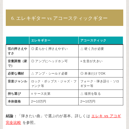
6. エレキギター vs アコースティックギター
エレキギター
アコースティック
弦の押さえや
◎ 柔らかく押さえやすい
△ 硬く力が必要
すさ
音量調整（家
◎ アンプにヘッドホン可
× 生音が大きい
で）
必要な機材
△ アンプ・シールド必要
◎ 本体だけでOK
音楽ジャンル
ロック・ポップス・ジャズ・フ
フォーク・弾き語り・ソロ
ァンク等
ギター等
持ち運び
○ ケース次第
△ 場所を取る
本体価格
2〜10万円
2〜10万円
結論：
「弾きたい曲」で選ぶのが基本。詳しくは
エレキ vs アコギ
完全比較
を参照。