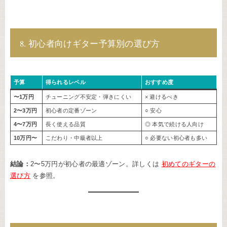
8. 初心者向けギター予算別の選び方
予算
得られるレベル
おすすめ度
〜1万円
チューニング不安定・弾きにくい
× 避けるべき
2〜3万円
初心者の定番ゾーン
○ 安心
4〜7万円
長く使える品質
◎ 本気で続ける人向け
10万円〜
こだわり・中級者以上
○ 必要ない初心者も多い
結論：
2〜5万円が初心者の最適ゾーン。詳しくは
初めてのギターの
選び方
を参照。