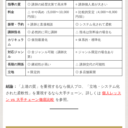
指導の質
◎ 講師の経歴次第で高水準
○ 講師個人差が大きい
料金
△ やや高め（5,000〜10,000
○ 比較的安定（4,000〜8,000
円/回）
円/回）
振替・予約
○ 講師と直接相談
◎ システム化されて柔軟
講師指名
◎ 必然的に同じ講師
△ 指名は別料金の場合も
カリキュラ
◎ 個別最適化
○ 体系的・標準化
ム
対応ジャン
◎ 全ジャンル可能（講師次
○ ジャンル限定の場合あり
ル
第）
長期の関係
◎ 継続性が高い
△ 講師交代の可能性
立地
○ 限定的
◎ 多店舗展開
結論：
「上達の質」を重視するなら個人プロ、「立地・システム化
された柔軟性」を重視するなら大手チェーン。詳しくは
個人レッス
ン vs 大手チェーン徹底比較
を参照。