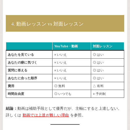
4. 動画レッスン vs 対面レッスン
YouTube・動画
対面レッスン
あなたを見ている
× いいえ
◎ はい
あなたの癖に気づく
× いいえ
◎ はい
質問に答える
× いいえ
◎ はい
あなたに合った順序
× いいえ
◎ はい
費用
◎ 無料
△ 有料
時間自由度
◎ いつでも
○ 予約制
結論：
動画は補助手段として優秀だが、主軸にすると上達しない。
詳しくは
動画では上達が難しい理由
を参照。