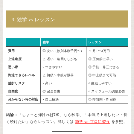
3. 独学 vs レッスン
独学
レッスン
費用
◎ 安い（教則本数千円〜）
△ 月1〜3万円
上達速度
△ 遅い・遠回りしがち
◎ 圧倒的に早い
悪い癖
× つきやすい
◎ 予防・修正できる
到達できるレベル
△ 初級〜中級が限界
◎ 中上級まで可能
挫折リスク
× 高い
○ 継続しやすい
自由度
◎ 完全自由
○ スケジュール調整必要
分からない時の対応
× 自己解決
◎ 即質問・即回答
結論：
「ちょっと弾ければOK」なら独学、「本気で上達したい・長
く続けたい」ならレッスン。詳しくは
独学 vs プロに習う
を参照。