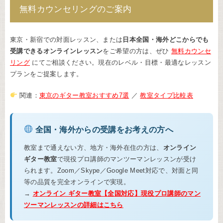
無料カウンセリングのご案内
東京・新宿での対面レッスン、または
日本全国・海外どこからでも
受講できるオンラインレッスン
をご希望の方は、ぜひ
無料カウンセ
リング
にてご相談ください。現在のレベル・目標・最適なレッスン
プランをご提案します。
関連：
東京のギター教室おすすめ7選
／
教室タイプ比較表
全国・海外からの受講をお考えの方へ
教室まで通えない方、地方・海外在住の方は、
オンライン
ギター教室
で現役プロ講師のマンツーマンレッスンが受け
られます。Zoom／Skype／Google Meet対応で、対面と同
等の品質を完全オンラインで実現。
→
オンライン ギター教室【全国対応】現役プロ講師のマン
ツーマンレッスンの詳細はこちら