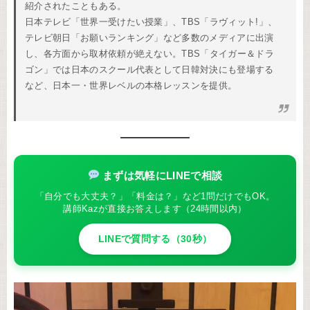
紹介されたこともある。
日本テレビ「世界一受けたい授業」、TBS「ラヴィット!」、
テレビ朝日「お願いランキング」など多数のメディアに出演
し、各方面から取材依頼が絶えない。TBS「タイガー＆ドラ
ゴン」では日本のスクール代表として日韓対決にも登場する
など、日本一・世界レベルの本格レッスンを提供。
まずは気軽にLINEで相談
「自分でも大丈夫？」「料金は？」など1問だけでもOK。
講師Kazが直接お答えします（24時間以内）
LINEで質問する（30秒）