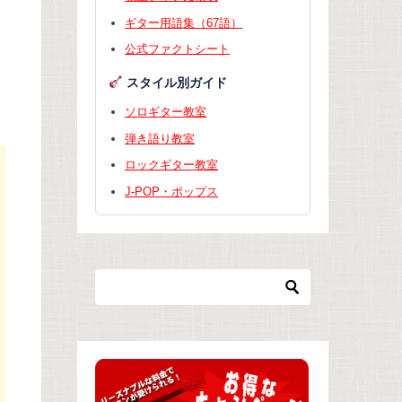
ギター用語集（67語）
公式ファクトシート
る
スタイル別ガイド
ソロギター教室
弾き語り教室
ロックギター教室
J-POP・ポップス