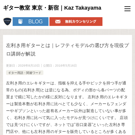
ギター教室 東京・新宿｜Kaz Takayama
左利き用ギターとは｜レフティモデルの選び方を現役プ
ロ講師が解説
更新日：
2026年8月10日
公開日：
2016年5月16日
ギター用語・関連ワード
左利き用のエレキギターは、指板を抑える手やピックを持つ手が通
常のもの(右利き用)とは逆になる為、ボディの形から各パーツの配
置まで鏡に写したかの様に反対になります。 左利き用のエレキギタ
ーは製造本数が右利き用に比べとても少なく、メーカーもフェンダ
ーやギブソンといった超有名メーカー以外は製造していない事が多
く、右利き用に比べて気に入ったモデルが見つけにくいです。 店頭
では見つけにくいですが、ネットでは”谷口楽器”といった左利き専
門店や、他にも左利き用のギターを販売しているところが多くある