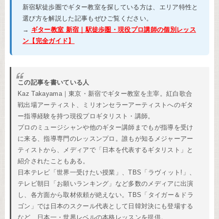
新宿駅徒歩圏でギター教室を探している方は、エリア特性と
選び方を解説した記事もぜひご覧ください。
→
ギター教室 新宿｜駅徒歩圏・現役プロ講師の個別レッス
ン【完全ガイド】
この記事を書いている人
Kaz Takayama｜東京・新宿でギター教室を主宰。紅白歌合
戦出場アーティスト、ミリオンセラーアーティストへのギタ
ー指導経験を持つ現役プロギタリスト・講師。
プロのミュージシャンや他のギター講師までもが指導を受け
に来る、指導専門のレッスンプロ。誰もが知るメジャーアー
ティストから、メディアで「日本を代表するギタリスト」と
紹介されたこともある。
日本テレビ「世界一受けたい授業」、TBS「ラヴィット!」、
テレビ朝日「お願いランキング」など多数のメディアに出演
し、各方面から取材依頼が絶えない。TBS「タイガー＆ドラ
ゴン」では日本のスクール代表として日韓対決にも登場する
など、日本一・世界レベルの本格レッスンを提供。