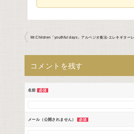
投
Mr.Children「youthful days」アルペジオ奏法-エレキギタ
稿
ナ
コメントを残す
ビ
ゲ
名前
必須
ー
シ
メール（公開されません）
必須
ョ