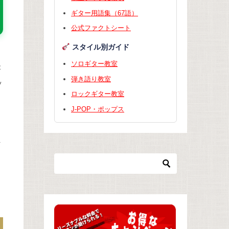
ギター用語集（67語）
公式ファクトシート
スタイル別ガイド
ソロギター教室
が
弾き語り教室
ッ
ロックギター教室
J-POP・ポップス
す
る
れ