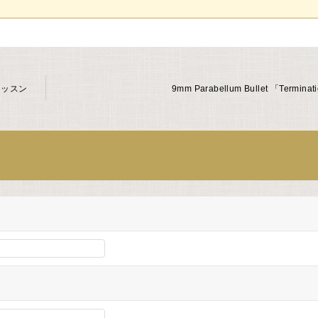
ーレッスン
9mm Parabellum Bullet 「Terminat