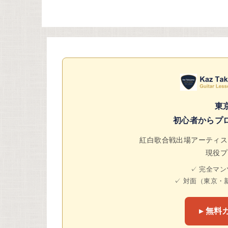
東
初心者からプ
紅白歌合戦出場アーティス
現役プ
✓ 完全マ
✓ 対面（東京・
▸ 無