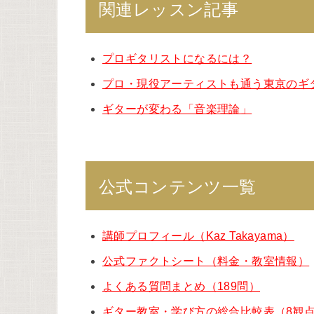
関連レッスン記事
プロギタリストになるには？
プロ・現役アーティストも通う東京のギ
ギターが変わる「音楽理論」
公式コンテンツ一覧
講師プロフィール（Kaz Takayama）
公式ファクトシート（料金・教室情報）
よくある質問まとめ（189問）
ギター教室・学び方の総合比較表（8観