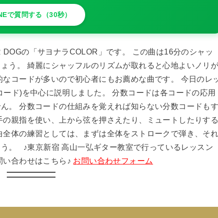
INEで質問する（30秒）
R DOGの「サヨナラCOLOR」です。 この曲は16分のシャッ
ょう。 綺麗にシャッフルのリズムが取れると心地よいノリ
的なコードが多いので初心者にもお薦めな曲です。 今日のレ
コード)を中心に説明しました。 分数コードは各コードの応用
ん。 分数コードの仕組みを覚えれば知らない分数コードも
手の親指を使い、上から弦を押さえたり、ミュートしたりす
曲全体の練習としては、まずは全体をストロークで弾き、そ
う。 ♪東京新宿 高山一弘ギター教室で行っているレッスン
問い合わせはこちら♪
お問い合わせフォーム