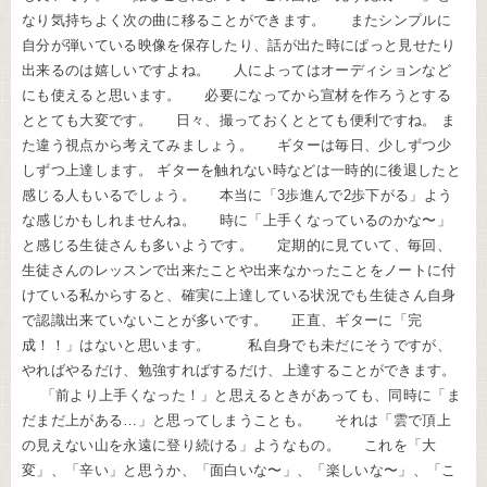
なり気持ちよく次の曲に移ることができます。 またシンプルに
自分が弾いている映像を保存したり、話が出た時にぱっと見せたり
出来るのは嬉しいですよね。 人によってはオーディションなど
にも使えると思います。 必要になってから宣材を作ろうとする
ととても大変です。 日々、撮っておくととても便利ですね。 ま
た違う視点から考えてみましょう。 ギターは毎日、少しずつ少
しずつ上達します。 ギターを触れない時などは一時的に後退したと
感じる人もいるでしょう。 本当に「3歩進んで2歩下がる」よう
な感じかもしれませんね。 時に「上手くなっているのかな〜」
と感じる生徒さんも多いようです。 定期的に見ていて、毎回、
生徒さんのレッスンで出来たことや出来なかったことをノートに付
けている私からすると、確実に上達している状況でも生徒さん自身
で認識出来ていないことが多いです。 正直、ギターに「完
成！！」はないと思います。 私自身でも未だにそうですが、
やればやるだけ、勉強すればするだけ、上達することができます。
「前より上手くなった！」と思えるときがあっても、同時に「ま
だまだ上がある…」と思ってしまうことも。 それは「雲で頂上
の見えない山を永遠に登り続ける」ようなもの。 これを「大
変」、「辛い」と思うか、「面白いな〜」、「楽しいな〜」、「こ