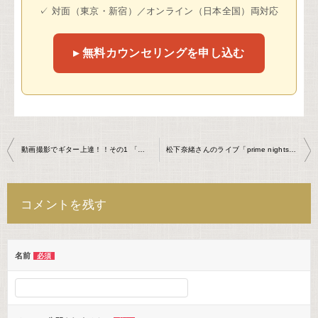
✓ 対面（東京・新宿）／オンライン（日本全国）両対応
▸ 無料カウンセリングを申し込む
投
動画撮影でギター上達！！その1 「動きの乖離」
松下奈緒さんのライブ「prime nights 2019」にご招待頂きました。
稿
ナ
コメントを残す
ビ
ゲ
ー
名前
必須
シ
ョ