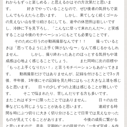
れからもずっと楽しめる」と思えるかはその方次第だと思いま
す。 好きでやっていることなので、ぜひ後者の気持ちで楽
しんでもらえたらと思います。 しかし、果てしなく続くゴール
の見えない山を登り続けるにしても、途中の休憩所は欲しいです
し、冷静に下を見下ろし、「こんなに登って来れたんだ〜」と実感
することは今後のモチベーションにもとても必要なことです。
そのために行うのが動画撮影なんです！！ 撮っていると
きは「思ってるように上手く弾けないな〜」なんて感じるかもしれ
ません。 しかし、撮り終わったあとのほっとする気持ちや達
成感は心地よく感じることでしょう。 また同時に次の目標や
「もっと上手くなりたい！」と言うモチベーションもあがってきま
す。 動画撮影だけではありませんが、記録を付けることで3ヶ月
後、半年後、1年後にその記録を見た時にはもっと大きな上達を感じ
ると思います。 日々の少しずつの上達は感じることが難しいで
す。 そこで悩まれたり、苦しんだりする方も多いです。
またこれはギターに限ったことではありません。 日々のお仕
事などにも同じようなことがあると思います。 連続する時
間を時にぶつ切りに大きく切り分けることで日常では見えなかった
ものが見えてくることがあります。 今後の成長に繋がる
と思いますので、是非、定期的にその現状での「一先ず完成」を作