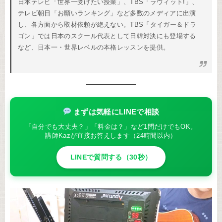
日本テレビ「世界一受けたい授業」、TBS「ラヴィット!」、
テレビ朝日「お願いランキング」など多数のメディアに出演
し、各方面から取材依頼が絶えない。TBS「タイガー＆ドラ
ゴン」では日本のスクール代表として日韓対決にも登場する
など、日本一・世界レベルの本格レッスンを提供。
まずは気軽にLINEで相談
「自分でも大丈夫？」「料金は？」など1問だけでもOK。
講師Kazが直接お答えします（24時間以内）
LINEで質問する（30秒）