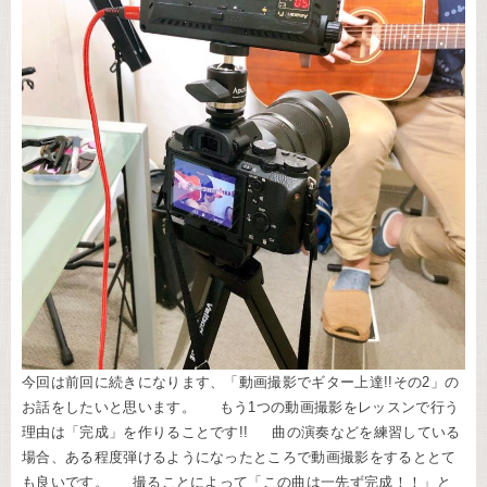
今回は前回に続きになります、「動画撮影でギター上達!!その2」の
お話をしたいと思います。 もう1つの動画撮影をレッスンで行う
理由は「完成」を作りることです!! 曲の演奏などを練習している
場合、ある程度弾けるようになったところで動画撮影をするととて
も良いです。 撮ることによって「この曲は一先ず完成！！」と