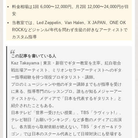
料金相場は1回 6,000〜12,000円。月2回 12,000〜24,000円が目
安
当教室では、Led Zeppelin、Van Halen、X JAPAN、ONE OK
ROCKなどジャンル/年代を問わず生徒の好きなアーティストで
カスタム指導
この記事を書いている人
Kaz Takayama｜東京・新宿でギター教室を主宰。紅白歌合
戦出場アーティスト、ミリオンセラーアーティストへのギタ
ー指導経験を持つ現役プロギタリスト・講師。
プロのミュージシャンや他のギター講師までもが指導を受け
に来る、指導専門のレッスンプロ。誰もが知るメジャーアー
ティストから、メディアで「日本を代表するギタリスト」と
紹介されたこともある。
日本テレビ「世界一受けたい授業」、TBS「ラヴィット!」、
テレビ朝日「お願いランキング」など多数のメディアに出演
し、各方面から取材依頼が絶えない。TBS「タイガー＆ドラ
ゴン」では日本のスクール代表として日韓対決にも登場する