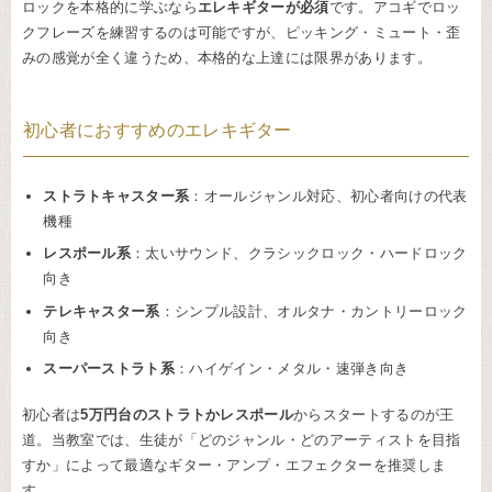
ロックを本格的に学ぶなら
エレキギターが必須
です。アコギでロッ
クフレーズを練習するのは可能ですが、ピッキング・ミュート・歪
みの感覚が全く違うため、本格的な上達には限界があります。
初心者におすすめのエレキギター
ストラトキャスター系
：オールジャンル対応、初心者向けの代表
機種
レスポール系
：太いサウンド、クラシックロック・ハードロック
向き
テレキャスター系
：シンプル設計、オルタナ・カントリーロック
向き
スーパーストラト系
：ハイゲイン・メタル・速弾き向き
初心者は
5万円台のストラトかレスポール
からスタートするのが王
道。当教室では、生徒が「どのジャンル・どのアーティストを目指
すか」によって最適なギター・アンプ・エフェクターを推奨しま
す。