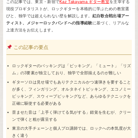
この記事では、東京・新宿で
Kaz Takayama ギター教室
を主宰する
現役プロギタリストが、ロックギターを本格的に学ぶための教室選
びと、独学では超えられない壁を解説します。
紅白歌合戦出場アー
ティスト、メジャーロックバンドへの指導経験
に基づく、リアルな
上達方法をお伝えします。
この記事の要点
ロックギターのバッキングは「ピッキング」「ミュート」「リズ
ム」の3要素が独立しており、独学で全部揃えるのが難しい
ギターソロは見せ場でもありテクニカルかつ速弾きを要すること
が多く、フィンガリング、オルタネイトピッキング、エコノミー
ピッキング、スウィープピッキングなど、あらゆるテクニックを
正確に駆使する必要がある
歪ませた音は「上手く弾けてる気がする」錯覚を生むが、クリー
ンで弾くと粗が露呈する
東京の大手チェーンと個人プロ講師では、ロックへの本気度が大
きく違う