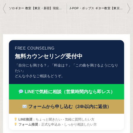
投
ソロギター 教室【東京・新宿】現役プロ講師のマンツーマン｜挫折しない完全ガイド
J-POP・ポップス ギター教室【東京・新宿】邦楽の弾き方｜現役プロが個別指導
稿
ナ
ビ
ゲ
FREE COUNSELING
ー
無料カウンセリング受付中
シ
「自分にも弾ける？」「料金は？」「この曲を弾けるようになり
ョ
たい」
どんな小さなご相談もどうぞ。
ン
LINEで気軽に相談（営業時間内なら即レス）
フォームから申し込む（24h以内に返信）
LINE推奨
：ちょっと聞きたい・気軽に質問したい方
フォーム推奨
：正式な申込み・しっかり相談したい方