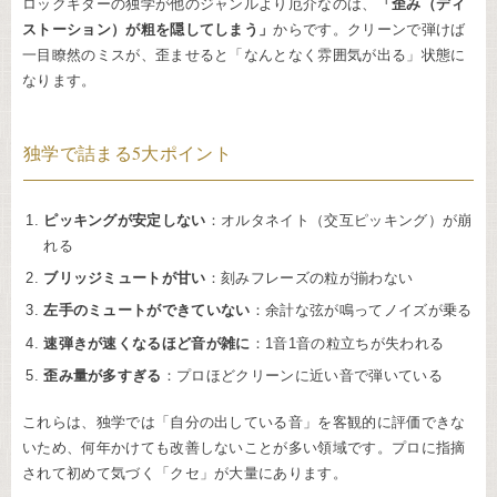
ロックギターの独学が他のジャンルより厄介なのは、
「歪み（ディ
ストーション）が粗を隠してしまう」
からです。クリーンで弾けば
一目瞭然のミスが、歪ませると「なんとなく雰囲気が出る」状態に
なります。
独学で詰まる5大ポイント
ピッキングが安定しない
：オルタネイト（交互ピッキング）が崩
れる
ブリッジミュートが甘い
：刻みフレーズの粒が揃わない
左手のミュートができていない
：余計な弦が鳴ってノイズが乗る
速弾きが速くなるほど音が雑に
：1音1音の粒立ちが失われる
歪み量が多すぎる
：プロほどクリーンに近い音で弾いている
これらは、独学では「自分の出している音」を客観的に評価できな
いため、何年かけても改善しないことが多い領域です。プロに指摘
されて初めて気づく「クセ」が大量にあります。