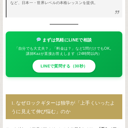
など、日本一・世界レベルの本格レッスンを提供。
まずは気軽にLINEで相談
「自分でも大丈夫？」「料金は？」など1問だけでもOK。
講師Kazが直接お答えします（24時間以内）
LINEで質問する（30秒）
1. なぜロックギターは独学が「上手くいったよ
うに見えて伸び悩む」のか