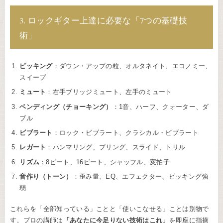
3. ロックギター上達に必要な「7つの基礎技
術」
ピッキング
：ダウン・アップの粒、オルタネイト、エコノミー、
スイープ
ミュート
：右手ブリッジミュート、左手のミュート
ベンディング（チョーキング）
：1音、ハーフ、クォーター、ダ
ブル
ビブラート
：ロック・ビブラート、クラシカル・ビブラート
レガート
：ハンマリング、プリング、スライド、トリル
リズム
：8ビート、16ビート、シャッフル、変拍子
音作り（トーン）
：歪み量、EQ、エフェクター、ピッキング強
弱
これらを「全部知っている」ことと「使いこなせる」ことは別物で
す。プロの講師は
「あなたに今足りない技術はこれ」
を即座に指摘