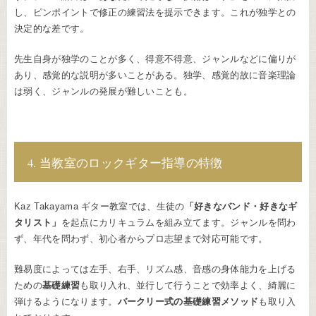
し、ピンポイントで修正の練習法を提示できます。これが独学との
決定的な差です。
先生自身が独学のことが多く、得意不得意、ジャンルなどに偏りが
あり、感覚的な説明が多いことがある。独学、感覚的故に音楽理論
は弱く、ジャンルの発展が難しいことも。
4. 当教室のロックギター指導の特徴
Kaz Takayama ギター教室では、生徒の
「好きなバンド・好きなギ
タリスト」
を起点にカリキュラムを組み立てます。ジャンルを問わ
ず、年代を問わず、初心者からプロ志望まで対応可能です。
難易度によっては左手、右手、リズム感、音感の身体能力を上げる
ための
基礎練習
も取り入れ、並行して行うことで効率よく、綺麗に
弾けるようになります。
バークリー式の基礎練習メソッド
も取り入