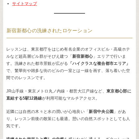
サイトマップ
新宿新都心の洗練されたロケーション
レッスンは、東京都庁をはじめ有名企業のオフィスビル・高級ホテ
ルなど超高層ビル群がそびえ建つ「
新宿新都心
」エリアで行いま
す。洗練された都市景観が広がる
「ハイクラスな複合都市エリア」
で、繁華街や雑多な街のビルの一室とは一線を画す、落ち着いた空
間でのレッスンです。
JR山手線・東京メトロ丸ノ内線・都営大江戸線など、
東京都心部に
直結する5駅12路線
が利用可能なマルチアクセス。
近隣には自然の木々と水の潤いが心地良い「
新宿中央公園
」があ
り、レッスン前後の散策にも最適。憩いの自然スポットとしても人
気です。