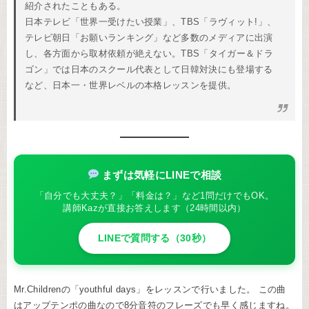
紹介されたこともある。
日本テレビ「世界一受けたい授業」、TBS「ラヴィット!」、
テレビ朝日「お願いランキング」など多数のメディアに出演
し、各方面から取材依頼が絶えない。TBS「タイガー＆ドラ
ゴン」では日本のスクール代表として日韓対決にも登場する
など、日本一・世界レベルの本格レッスンを提供。
まずは気軽にLINEで相談
「自分でも大丈夫？」「料金は？」など1問だけでもOK。
講師Kazが直接お答えします（24時間以内）
LINEで質問する（30秒）
Mr.Childrenの「youthful days」をレッスンで行いました。 この曲
はアップテンポの曲なので8分音符のフレーズでも早く感じますね。