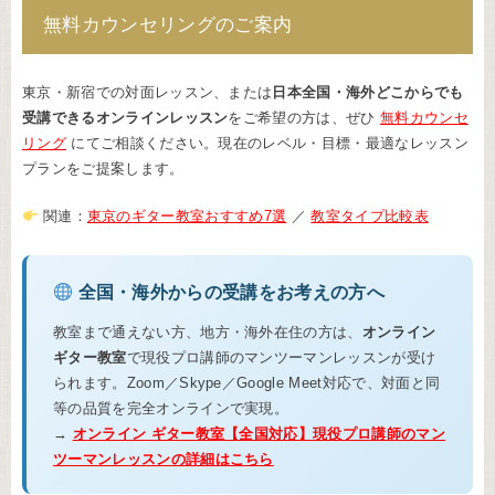
無料カウンセリングのご案内
東京・新宿での対面レッスン、または
日本全国・海外どこからでも
受講できるオンラインレッスン
をご希望の方は、ぜひ
無料カウンセ
リング
にてご相談ください。現在のレベル・目標・最適なレッスン
プランをご提案します。
関連：
東京のギター教室おすすめ7選
／
教室タイプ比較表
全国・海外からの受講をお考えの方へ
教室まで通えない方、地方・海外在住の方は、
オンライン
ギター教室
で現役プロ講師のマンツーマンレッスンが受け
られます。Zoom／Skype／Google Meet対応で、対面と同
等の品質を完全オンラインで実現。
→
オンライン ギター教室【全国対応】現役プロ講師のマン
ツーマンレッスンの詳細はこちら