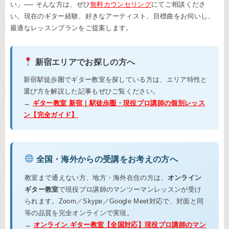
い」── そんな方は、ぜひ
無料カウンセリング
にてご相談くださ
い。現在のギター経験、好きなアーティスト、目標曲をお伺いし、
最適なレッスンプランをご提案します。
新宿エリアでお探しの方へ
新宿駅徒歩圏でギター教室を探している方は、エリア特性と
選び方を解説した記事もぜひご覧ください。
→
ギター教室 新宿｜駅徒歩圏・現役プロ講師の個別レッス
ン【完全ガイド】
全国・海外からの受講をお考えの方へ
教室まで通えない方、地方・海外在住の方は、
オンライン
ギター教室
で現役プロ講師のマンツーマンレッスンが受け
られます。Zoom／Skype／Google Meet対応で、対面と同
等の品質を完全オンラインで実現。
→
オンライン ギター教室【全国対応】現役プロ講師のマン