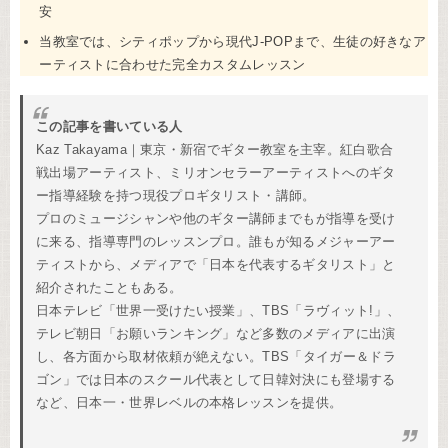
安
当教室では、シティポップから現代J-POPまで、生徒の好きなア
ーティストに合わせた完全カスタムレッスン
この記事を書いている人
Kaz Takayama｜東京・新宿でギター教室を主宰。紅白歌合
戦出場アーティスト、ミリオンセラーアーティストへのギタ
ー指導経験を持つ現役プロギタリスト・講師。
プロのミュージシャンや他のギター講師までもが指導を受け
に来る、指導専門のレッスンプロ。誰もが知るメジャーアー
ティストから、メディアで「日本を代表するギタリスト」と
紹介されたこともある。
日本テレビ「世界一受けたい授業」、TBS「ラヴィット!」、
テレビ朝日「お願いランキング」など多数のメディアに出演
し、各方面から取材依頼が絶えない。TBS「タイガー＆ドラ
ゴン」では日本のスクール代表として日韓対決にも登場する
など、日本一・世界レベルの本格レッスンを提供。