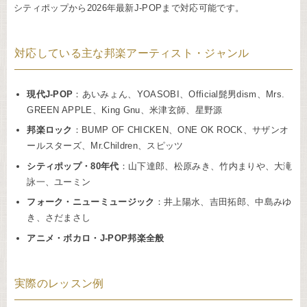
シティポップから2026年最新J-POPまで対応可能です。
対応している主な邦楽アーティスト・ジャンル
現代J-POP
：あいみょん、YOASOBI、Official髭男dism、Mrs.
GREEN APPLE、King Gnu、米津玄師、星野源
邦楽ロック
：BUMP OF CHICKEN、ONE OK ROCK、サザンオ
ールスターズ、Mr.Children、スピッツ
シティポップ・80年代
：山下達郎、松原みき、竹内まりや、大滝
詠一、ユーミン
フォーク・ニューミュージック
：井上陽水、吉田拓郎、中島みゆ
き、さだまさし
アニメ・ボカロ・J-POP邦楽全般
実際のレッスン例