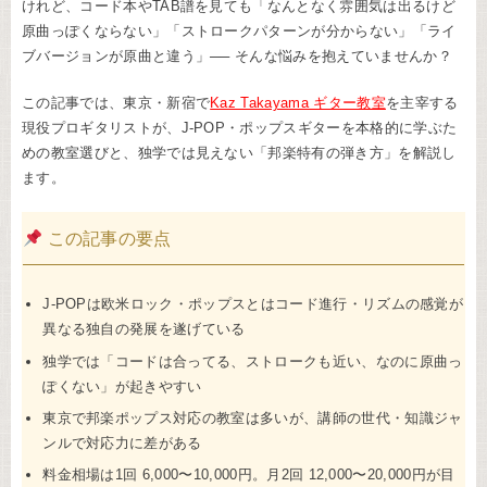
けれど、コード本やTAB譜を見ても「なんとなく雰囲気は出るけど
原曲っぽくならない」「ストロークパターンが分からない」「ライ
ブバージョンが原曲と違う」── そんな悩みを抱えていませんか？
この記事では、東京・新宿で
Kaz Takayama ギター教室
を主宰する
現役プロギタリストが、J-POP・ポップスギターを本格的に学ぶた
めの教室選びと、独学では見えない「邦楽特有の弾き方」を解説し
ます。
この記事の要点
J-POPは欧米ロック・ポップスとはコード進行・リズムの感覚が
異なる独自の発展を遂げている
独学では「コードは合ってる、ストロークも近い、なのに原曲っ
ぽくない」が起きやすい
東京で邦楽ポップス対応の教室は多いが、講師の世代・知識ジャ
ンルで対応力に差がある
料金相場は1回 6,000〜10,000円。月2回 12,000〜20,000円が目