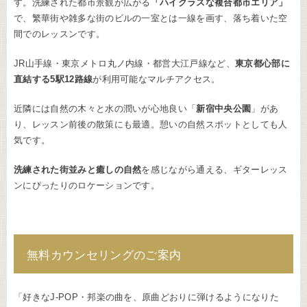
す。洗練された都市景観が広がる
「ハイクラスな複合都市エリア」
で、繁華街や雑多な街のビルの一室とは一線を画す、落ち着いた空
間でのレッスンです。
JR山手線・東京メトロ丸ノ内線・都営大江戸線など、
東京都心部に
直結する5駅12路線
が利用可能なマルチアクセス。
近隣には自然の木々と水の潤いが心地良い「
新宿中央公園
」があ
り、レッスン前後の散策にも最適。憩いの自然スポットとしても人
気です。
洗練された街並みと癒しの自然
を感じながら通える、ギターレッス
ンにぴったりのロケーションです。
無料カウンセリングのご案内
「好きなJ-POP・邦楽の曲を、原曲どおりに弾けるようになりた