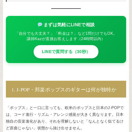
まずは気軽にLINEで相談
「自分でも大丈夫？」「料金は？」など1問だけでもOK。
講師Kazが直接お答えします（24時間以内）
LINEで質問する（30秒）
1. J-POP・邦楽ポップスのギターは何が独特か
「ポップス」と一口に言っても、欧米のポップスと日本のJ-POPで
は、コード進行・リズム・アレンジ感覚が大きく異なります。日本
独自の音楽進化があり、それを理解しないと「なんとなく似てるけ
ど原曲じゃない」状態から抜け出せません。