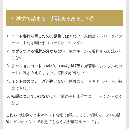
3. 独学で詰まる「邦楽あるある」5選
コード進行を写したのに原曲っぽくない
：原因はストロークパタ
ーン、または転回形（コードボイシング）
カポをつける場所が分からない
：歌のキーから逆算する方法を知
らない
テンションコード（add9、sus4、M7等）が苦手
：シンプルなコ
ードに置き換えてしまい、雰囲気が出ない
イントロのフレーズが弾けない
：原曲のリードギターパートが特
定できない
転調についていけない
：サビ前の半音上昇でコードが分からなく
なる
これらは独学では本やネット情報で解決しにくい領域で、プロの講
師にピンポイントで教えてもらうのが最短ルートです。