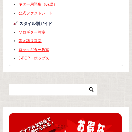
ギター用語集（67語）
公式ファクトシート
スタイル別ガイド
ソロギター教室
弾き語り教室
ロックギター教室
J-POP・ポップス