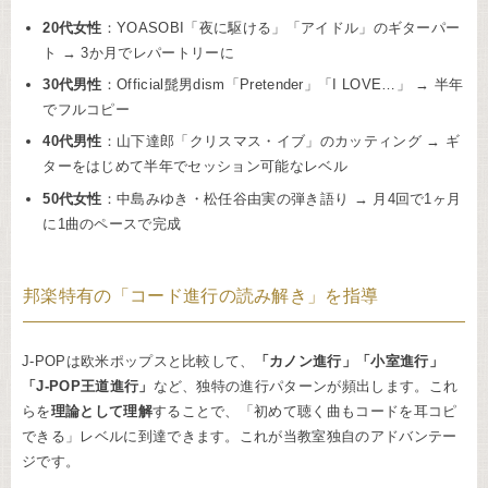
20代女性
：YOASOBI「夜に駆ける」「アイドル」のギターパー
ト → 3か月でレパートリーに
30代男性
：Official髭男dism「Pretender」「I LOVE…」 → 半年
でフルコピー
40代男性
：山下達郎「クリスマス・イブ」のカッティング → ギ
ターをはじめて半年でセッション可能なレベル
50代女性
：中島みゆき・松任谷由実の弾き語り → 月4回で1ヶ月
に1曲のペースで完成
邦楽特有の「コード進行の読み解き」を指導
J-POPは欧米ポップスと比較して、
「カノン進行」「小室進行」
「J-POP王道進行」
など、独特の進行パターンが頻出します。これ
らを
理論として理解
することで、「初めて聴く曲もコードを耳コピ
できる」レベルに到達できます。これが当教室独自のアドバンテー
ジです。