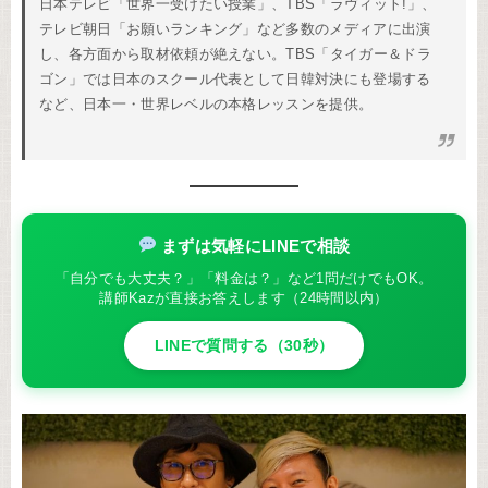
日本テレビ「世界一受けたい授業」、TBS「ラヴィット!」、
テレビ朝日「お願いランキング」など多数のメディアに出演
し、各方面から取材依頼が絶えない。TBS「タイガー＆ドラ
ゴン」では日本のスクール代表として日韓対決にも登場する
など、日本一・世界レベルの本格レッスンを提供。
まずは気軽にLINEで相談
「自分でも大丈夫？」「料金は？」など1問だけでもOK。
講師Kazが直接お答えします（24時間以内）
LINEで質問する（30秒）