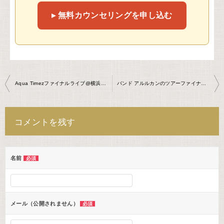
▸ 無料カウンセリングを申し込む
投
Aqua Timezファイナルライブ@横浜アリーナ
バンド アルルカンのツアーファイナルにご招待頂きました！
稿
ナ
コメントを残す
ビ
ゲ
ー
名前
必須
シ
ョ
ン
メール（公開されません）
必須