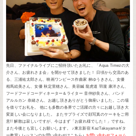
先日、ファイナルライブにご招待頂いたお礼に、「Aqua Timezの大
介さん、お疲れさま会」を開かせて頂きました！ 日頃から交流のあ
る、三浦祐太郎さん、映画ワンピース作曲家 林ゆうきさん、女優
相馬絵美さん、女優 秋定里穂さん、美容鍼 龍虎道 羽瀧 康洋さん、
フードフードコーディネーター＆ライター 音仲紗良さん、バンド
アルルカン 奈緒さん、お越し頂きありがとう御座いました。この場
を借りてお礼を。 他にも多数の各界でご活躍の方々にお越し頂き大
変楽しい会になりました。 またサプライズで顔写真のケーキをご用
意!! 解散は寂しいですが、今はまず「お疲れ様でした！」ですね。
また今後とも宜しくお願いします。 ♪東京新宿 KazTakayamaギタ
ー教室♪ レッスンのお問い合わせはこちら♪
お問い合わせフォーム