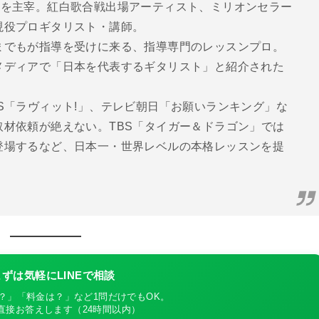
ター教室を主宰。紅白歌合戦出場アーティスト、ミリオンセラー
現役プロギタリスト・講師。
までもが指導を受けに来る、指導専門のレッスンプロ。
メディアで「日本を代表するギタリスト」と紹介された
S「ラヴィット!」、テレビ朝日「お願いランキング」な
材依頼が絶えない。TBS「タイガー＆ドラゴン」では
登場するなど、日本一・世界レベルの本格レッスンを提
ずは気軽にLINEで相談
？」「料金は？」など1問だけでもOK。
が直接お答えします（24時間以内）