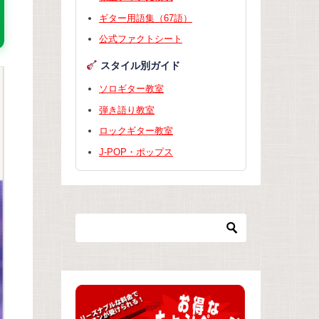
ギター用語集（67語）
公式ファクトシート
スタイル別ガイド
ソロギター教室
弾き語り教室
ロックギター教室
J-POP・ポップス