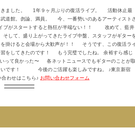
てきました。 1年９ヶ月ぶりの復活ライブ。 活動休止最
本武道館。勿論、満員。 今、一番勢いのあるアーティスト
イブがスタートすると熱狂が半端ない！！ 改めて、藍井
 そして、盛り上がってきたライブ中盤、スタッフがギター
ーを掛けると会場から大歓声が！！ そうです、この復活ラ
練習をしてきたのです！ もう完璧でしたね。 余裕すら感じ
くいって良かった〜 各ネットニュースでもギターのことが
しいです！ 今後のご活躍も楽しみですね。 ♪東京新宿
問い合わせはこちら♪
お問い合わせフォーム