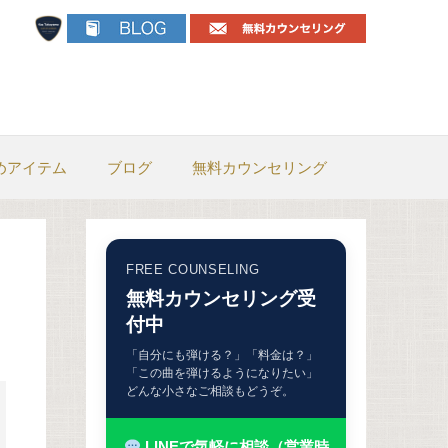
めアイテム
ブログ
無料カウンセリング
FREE COUNSELING
無料カウンセリング受
付中
「自分にも弾ける？」「料金は？」
「この曲を弾けるようになりたい」
どんな小さなご相談もどうぞ。
LINEで気軽に相談（営業時