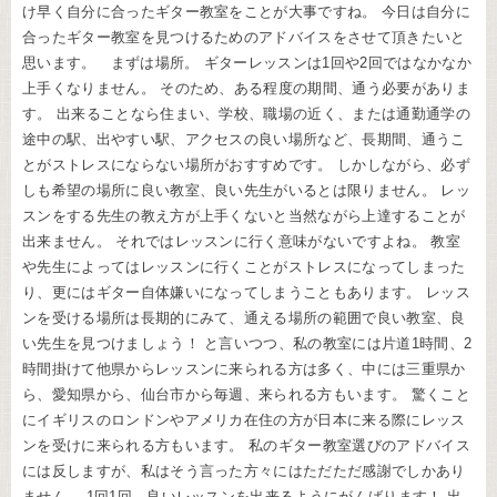
け早く自分に合ったギター教室をことが大事ですね。 今日は自分に
合ったギター教室を見つけるためのアドバイスをさせて頂きたいと
思います。 まずは場所。 ギターレッスンは1回や2回ではなかなか
上手くなりません。 そのため、ある程度の期間、通う必要がありま
す。 出来ることなら住まい、学校、職場の近く、または通勤通学の
途中の駅、出やすい駅、アクセスの良い場所など、長期間、通うこ
とがストレスにならない場所がおすすめです。 しかしながら、必ず
しも希望の場所に良い教室、良い先生がいるとは限りません。 レッ
スンをする先生の教え方が上手くないと当然ながら上達することが
出来ません。 それではレッスンに行く意味がないですよね。 教室
や先生によってはレッスンに行くことがストレスになってしまった
り、更にはギター自体嫌いになってしまうこともあります。 レッス
ンを受ける場所は長期的にみて、通える場所の範囲で良い教室、良
い先生を見つけましょう！ と言いつつ、私の教室には片道1時間、2
時間掛けて他県からレッスンに来られる方は多く、中には三重県か
ら、愛知県から、仙台市から毎週、来られる方もいます。 驚くこと
にイギリスのロンドンやアメリカ在住の方が日本に来る際にレッス
ンを受けに来られる方もいます。 私のギター教室選びのアドバイス
には反しますが、私はそう言った方々にはただただ感謝でしかあり
ません。 1回1回、良いレッスンを出来るようにがんばります！ 出