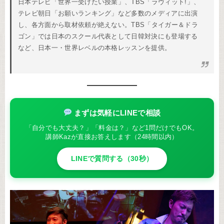
日本テレビ「世界一受けたい授業」、TBS「ラヴィット!」、
テレビ朝日「お願いランキング」など多数のメディアに出演
し、各方面から取材依頼が絶えない。TBS「タイガー＆ドラ
ゴン」では日本のスクール代表として日韓対決にも登場する
など、日本一・世界レベルの本格レッスンを提供。
まずは気軽にLINEで相談
「自分でも大丈夫？」「料金は？」など1問だけでもOK。
講師Kazが直接お答えします（24時間以内）
LINEで質問する（30秒）