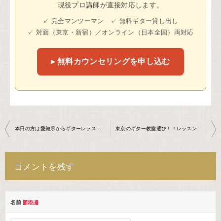
現役プロ講師が直接対応します。
✓ 完全マンツーマン ✓ 無料ギター貸し出し
✓ 対面（東京・新宿）／オンライン（日本全国）両対応
▸ 無料カウンセリングを申し込む
投
本日の方は愛知県からギターレッスンにお越し頂きました！！
東京のギター教室選び！！レッスン回数編
稿
ナ
コメントを残す
ビ
ゲ
ー
名前
必須
シ