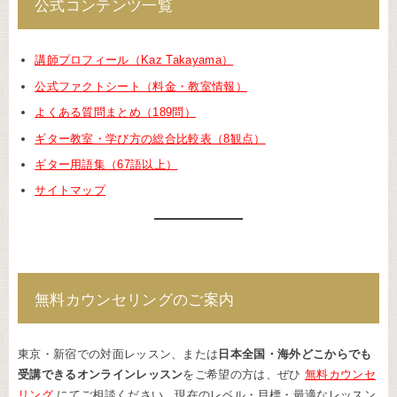
公式コンテンツ一覧
講師プロフィール（Kaz Takayama）
公式ファクトシート（料金・教室情報）
よくある質問まとめ（189問）
ギター教室・学び方の総合比較表（8観点）
ギター用語集（67語以上）
サイトマップ
無料カウンセリングのご案内
東京・新宿での対面レッスン、または
日本全国・海外どこからでも
受講できるオンラインレッスン
をご希望の方は、ぜひ
無料カウンセ
リング
にてご相談ください。現在のレベル・目標・最適なレッスン