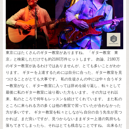
東京にはたくさんのギター教室がありますね。 「ギター教室 東
京」と検索しただけでも約2180万件ヒットします。 勿論、2180万
のギター教室があるわけではありませんが、とても多いことがわか
ります。 ギターを上達するためには自分に合った、ギター教室を見
つけることがとても大事です。 私の生徒さんの中には中々合うギタ
ー教室がなく、ギター教室に入っては辞めを繰り返し、転々として
最後に私のギター教室に辿り着いた方もいます。 その方はそれ以
来、私のところで何年もレッスンを続けてくれています。 また私の
ところに来られる方の多くは他の教室で習っていたが合わなかった
方が多いです。 ギター教室を転々としながら自分の合う先生が見つ
かれば、まだ良いですが、見つからないままギター上達の気持ちも
落ちてきてしまったら、それはとても残念なことですね。 出来るだ