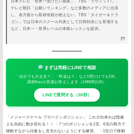
日本テレビ「世界一受けたい授業」、TBS「ラヴィット!」、
テレビ朝日「お願いランキング」など多数のメディアに出演
し、各方面から取材依頼が絶えない。TBS「タイガー＆ドラ
ゴン」では日本のスクール代表として日韓対決にも登場する
など、日本一・世界レベルの本格レッスンを提供。
まずは気軽にLINEで相談
「自分でも大丈夫？」「料金は？」など1問だけでもOK。
講師Kazが直接お答えします（24時間以内）
LINEで質問する（30秒）
「メジャースケール ブロークンポジション」 これが出来れば指板
上を自由に動き回れる！！ ・7つのポジションを1弦、6弦の両方で
移動すながら往復をし見失わないようにする練習。 ・1弦ので移動