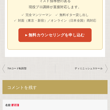
ィスト指導歴のある
現役プロ講師が直接対応します。
✓ 完全マンツーマン ✓ 無料ギター貸し出し
✓ 対面（東京・新宿）／オンライン（日本全国）両対応
▸ 無料カウンセリングを申し込む
投
7thコード転回型
ディミニッシュスケール
稿
ナ
コメントを残す
ビ
ゲ
ー
名前
必須