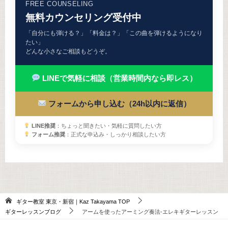
FREE COUNSELING
無料カウンセリング受付中
「自分にも弾ける？」「料金は？」「この曲を弾けるようになり
たい」
どんな小さなご相談もどうぞ。
LINEで気軽に相談（営業時間内なら即レス）
フォームから申し込む（24h以内に返信）
LINE推奨
：ちょっと聞きたい・気軽に質問したい方
フォーム推奨
：正式な申込み・しっかり相談したい方
ギター教室 東京・新宿｜Kaz Takayama
TOP
ギターレッスンブログ
アームを使ったアーミング奏法-エレキギターレッスン