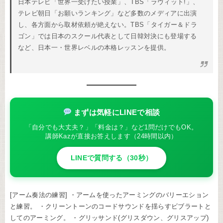
日本テレビ「世界一受けたい授業」、TBS「ラヴィット!」、
テレビ朝日「お願いランキング」など多数のメディアに出演
し、各方面から取材依頼が絶えない。TBS「タイガー＆ドラ
ゴン」では日本のスクール代表として日韓対決にも登場する
など、日本一・世界レベルの本格レッスンを提供。
まずは気軽にLINEで相談
「自分でも大丈夫？」「料金は？」など1問だけでもOK。
講師Kazが直接お答えします（24時間以内）
LINEで質問する（30秒）
[アーム奏法の練習] ・アームを使ったアーミングのバリーエション
と練習。 ・クリーントーンのコードサウンドを揺らすビブラートと
してのアーミング。 ・グリッサンド(グリスダウン、グリスアップ)