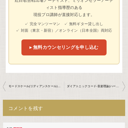
紅白歌合戦出場アーティスト、ミリオンセラーアーテ
ィスト指導歴のある
現役プロ講師が直接対応します。
✓ 完全マンツーマン ✓ 無料ギター貸し出し
✓ 対面（東京・新宿）／オンライン（日本全国）両対応
▸ 無料カウンセリングを申し込む
投
モードスケール(リディアンスケール)を使ったコード進行-エレキギターレッスン
ダイアトニックコード-音楽理論(ハーモニー)
稿
ナ
コメントを残す
ビ
ゲ