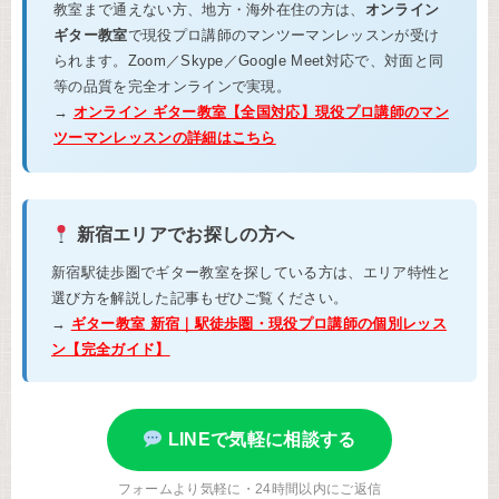
教室まで通えない方、地方・海外在住の方は、
オンライン
ギター教室
で現役プロ講師のマンツーマンレッスンが受け
られます。Zoom／Skype／Google Meet対応で、対面と同
等の品質を完全オンラインで実現。
→
オンライン ギター教室【全国対応】現役プロ講師のマン
ツーマンレッスンの詳細はこちら
新宿エリアでお探しの方へ
新宿駅徒歩圏でギター教室を探している方は、エリア特性と
選び方を解説した記事もぜひご覧ください。
→
ギター教室 新宿｜駅徒歩圏・現役プロ講師の個別レッス
ン【完全ガイド】
LINEで気軽に相談する
フォームより気軽に・24時間以内にご返信