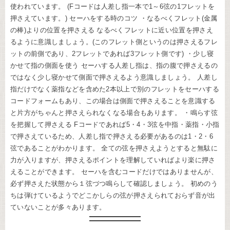
使われています。 (Fコードは人差し指一本で1～6弦の1フレットを
押さえています。) セーハをする時のコツ ・なるべくフレット(金属
の棒)よりの位置を押さえる なるべくフレットに近い位置を押さえ
るように意識しましょう。(このフレット側というのは押さえるフレ
ットの前側であり、2フレットであれば3フレット側です) ・少し寝
かせて指の側面を使う セーハする人差し指は、指の腹で押さえるの
ではなく少し寝かせて側面で押さえるよう意識しましょう。 人差し
指だけでなく薬指などを含めた2本以上で別のフレットをセーハする
コードフォームもあり、この場合は側面で押さえることを意識する
と片方がちゃんと押さえられなくなる場合もあります。 ・鳴らす弦
を把握して押さえる Fコードであれば5・4・3弦を中指・薬指・小指
で押さえているため、人差し指で押さえる必要があるのは1・2・6
弦であることがわかります。 全ての弦を押さえようとすると無駄に
力が入りますが、押さえるポイントを理解していればより楽に押さ
えることができます。 セーハを含むコードだけではありませんが、
必ず押さえた状態から１弦づつ鳴らして確認しましょう。 初めのう
ちは弾けているようでどこかしらの弦が押さえられておらず音が出
ていないことが多々あります。