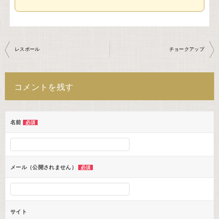
投
レスポール
チョークアップ
稿
ナ
コメントを残す
ビ
ゲ
ー
名前
必須
シ
ョ
ン
メール（公開されません）
必須
サイト