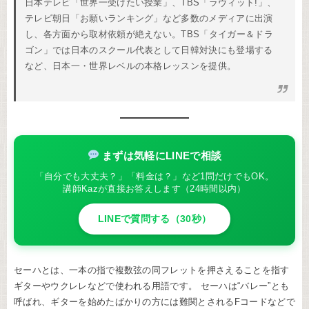
日本テレビ「世界一受けたい授業」、TBS「ラヴィット!」、
テレビ朝日「お願いランキング」など多数のメディアに出演
し、各方面から取材依頼が絶えない。TBS「タイガー＆ドラ
ゴン」では日本のスクール代表として日韓対決にも登場する
など、日本一・世界レベルの本格レッスンを提供。
まずは気軽にLINEで相談
「自分でも大丈夫？」「料金は？」など1問だけでもOK。
講師Kazが直接お答えします（24時間以内）
LINEで質問する（30秒）
セーハとは、一本の指で複数弦の同フレットを押さえることを指す
ギターやウクレレなどで使われる用語です。 セーハは“バレー”とも
呼ばれ、ギターを始めたばかりの方には難関とされるFコードなどで