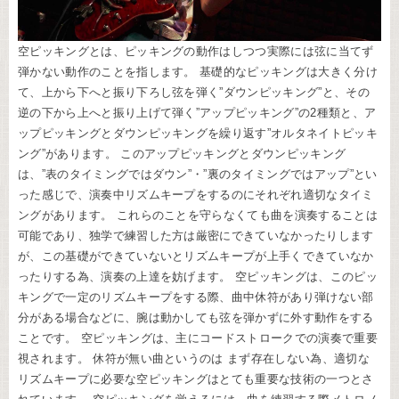
空ピッキングとは、ピッキングの動作はしつつ実際には弦に当てず
弾かない動作のことを指します。 基礎的なピッキングは大きく分け
て、上から下へと振り下ろし弦を弾く”ダウンピッキング”と、その
逆の下から上へと振り上げて弾く”アップピッキング”の2種類と、ア
ップピッキングとダウンピッキングを繰り返す”オルタネイトピッキ
ング”があります。 このアップピッキングとダウンピッキング
は、”表のタイミングではダウン”・”裏のタイミングではアップ”とい
った感じで、演奏中リズムキープをするのにそれぞれ適切なタイミ
ングがあります。 これらのことを守らなくても曲を演奏することは
可能であり、独学で練習した方は厳密にできていなかったりします
が、この基礎ができていないとリズムキープが上手くできていなか
ったりする為、演奏の上達を妨げます。 空ピッキングは、このピッ
キングで一定のリズムキープをする際、曲中休符があり弾けない部
分がある場合などに、腕は動かしても弦を弾かずに外す動作をする
ことです。 空ピッキングは、主にコードストロークでの演奏で重要
視されます。 休符が無い曲というのは まず存在しない為、適切な
リズムキープに必要な空ピッキングはとても重要な技術の一つとさ