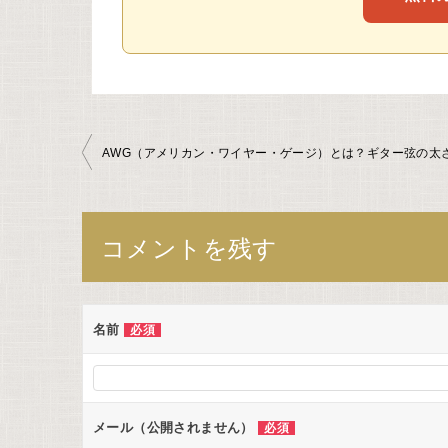
投
稿
ナ
コメントを残す
ビ
ゲ
名前
必須
ー
シ
メール（公開されません）
必須