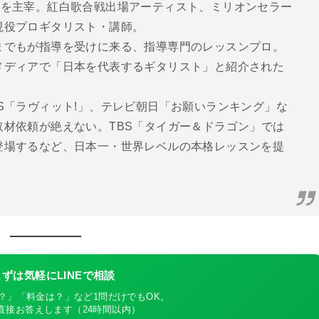
ター教室を主宰。紅白歌合戦出場アーティスト、ミリオンセラー
現役プロギタリスト・講師。
までもが指導を受けに来る、指導専門のレッスンプロ。
メディアで「日本を代表するギタリスト」と紹介された
S「ラヴィット!」、テレビ朝日「お願いランキング」な
材依頼が絶えない。TBS「タイガー＆ドラゴン」では
登場するなど、日本一・世界レベルの本格レッスンを提
ずは気軽にLINEで相談
？」「料金は？」など1問だけでもOK。
が直接お答えします（24時間以内）