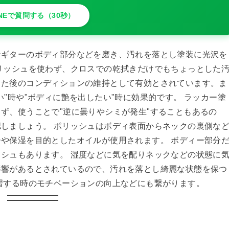
INEで質問する（30秒）
せギターのボディ部分などを磨き、汚れを落とし塗装に光沢を
リッシュを使わず、クロスでの乾拭きだけでもちょっとした
した後のコンディションの維持として有効とされています。ま
"時や"ボディに艶を出したい"時に効果的です。 ラッカー塗
ず、使うことで"逆に曇りやシミが発生"することもあるの
しましょう。 ポリッシュはボディ表面からネックの裏側な
や保湿を目的としたオイルが使用されます。 ボディー部分
シュもあります。 湿度などに気を配りネックなどの状態に
影響があるとされているので、汚れを落とし綺麗な状態を保つ
習する時のモチベーションの向上などにも繋がります。