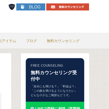
めアイテム
ブログ
無料カウンセリング
FREE COUNSELING
無料カウンセリング受
付中
「自分にも弾ける？」「料金は？」
「この曲を弾けるようになりたい」
どんな小さなご相談もどうぞ。
LINEで気軽に相談（営業時