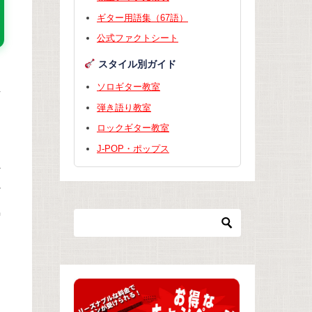
ギター用語集（67語）
公式ファクトシート
スタイル別ガイド
ソロギター教室
汚
弾き語り教室
ロックギター教室
J-POP・ポップス
ど
だ
気