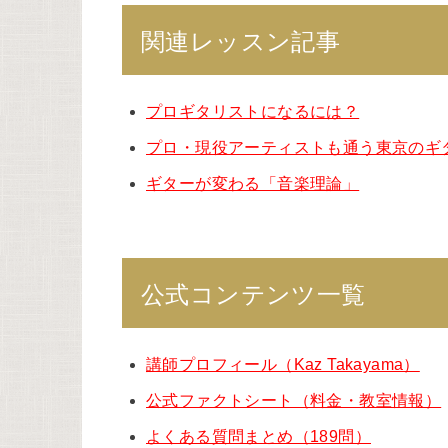
関連レッスン記事
プロギタリストになるには？
プロ・現役アーティストも通う東京のギ
ギターが変わる「音楽理論」
公式コンテンツ一覧
講師プロフィール（Kaz Takayama）
公式ファクトシート（料金・教室情報）
よくある質問まとめ（189問）