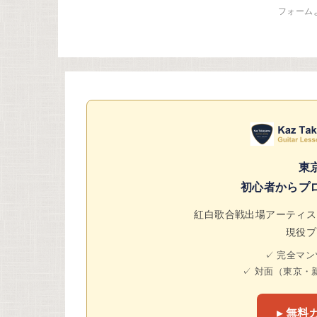
フォーム
東
初心者からプ
紅白歌合戦出場アーティス
現役プ
✓ 完全マ
✓ 対面（東京・
▸ 無