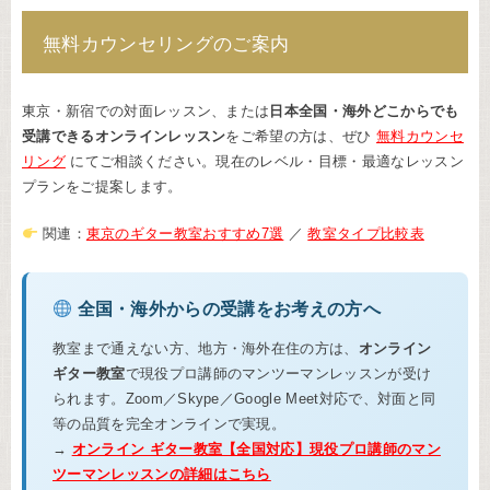
無料カウンセリングのご案内
東京・新宿での対面レッスン、または
日本全国・海外どこからでも
受講できるオンラインレッスン
をご希望の方は、ぜひ
無料カウンセ
リング
にてご相談ください。現在のレベル・目標・最適なレッスン
プランをご提案します。
関連：
東京のギター教室おすすめ7選
／
教室タイプ比較表
全国・海外からの受講をお考えの方へ
教室まで通えない方、地方・海外在住の方は、
オンライン
ギター教室
で現役プロ講師のマンツーマンレッスンが受け
られます。Zoom／Skype／Google Meet対応で、対面と同
等の品質を完全オンラインで実現。
→
オンライン ギター教室【全国対応】現役プロ講師のマン
ツーマンレッスンの詳細はこちら