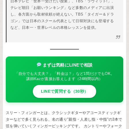
日本テレビ「世界一受けたい授業」、TBS「ラヴィット!」、
テレビ朝日「お願いランキング」など多数のメディアに出演
し、各方面から取材依頼が絶えない。TBS「タイガー＆ドラ
ゴン」では日本のスクール代表として日韓対決にも登場する
など、日本一・世界レベルの本格レッスンを提供。
まずは気軽にLINEで相談
「自分でも大丈夫？」「料金は？」など1問だけでもOK。
講師Kazが直接お答えします（24時間以内）
LINEで質問する（30秒）
スリー・フィンガーとは、クラシックギターやアコースティックギ
ターなどで多く見られる、名の通り"親指・人差し指・中指"の3本で
弦を弾いていくフィンガーピッキングです。 カントリーやフォーク