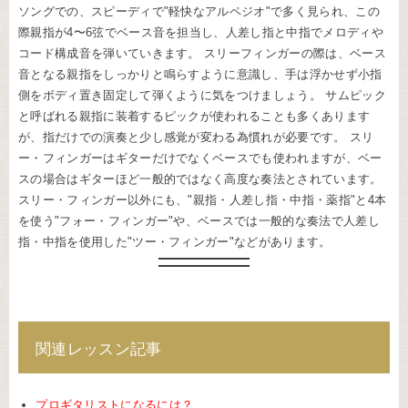
ソングでの、スピーディで"軽快なアルペジオ"で多く見られ、この
際親指が4〜6弦でベース音を担当し、人差し指と中指でメロディや
コード構成音を弾いていきます。 スリーフィンガーの際は、ベース
音となる親指をしっかりと鳴らすように意識し、手は浮かせず小指
側をボディ置き固定して弾くように気をつけましょう。 サムピック
と呼ばれる親指に装着するピックが使われることも多くあります
が、指だけでの演奏と少し感覚が変わる為慣れが必要です。 スリ
ー・フィンガーはギターだけでなくベースでも使われますが、ベー
スの場合はギターほど一般的ではなく高度な奏法とされています。
スリー・フィンガー以外にも、"親指・人差し指・中指・薬指"と4本
を使う"フォー・フィンガー"や、ベースでは一般的な奏法で人差し
指・中指を使用した"ツー・フィンガー"などがあります。
関連レッスン記事
プロギタリストになるには？