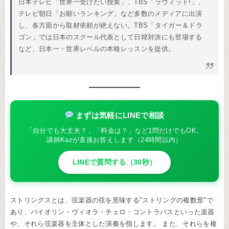
日本テレビ「世界一受けたい授業」、TBS「ラヴィット!」、
テレビ朝日「お願いランキング」など多数のメディアに出演
し、各方面から取材依頼が絶えない。TBS「タイガー＆ドラ
ゴン」では日本のスクール代表として日韓対決にも登場する
など、日本一・世界レベルの本格レッスンを提供。
まずは気軽にLINEで相談
「自分でも大丈夫？」「料金は？」など1問だけでもOK。
講師Kazが直接お答えします（24時間以内）
LINEで質問する（30秒）
ストリングスとは、弦楽器の弦を意味する"ストリングの複数形"で
あり、バイオリン・ヴィオラ・チェロ・コントラバスといった楽器
や、それら弦楽器を主体とした演奏を指します。 また、それらを複