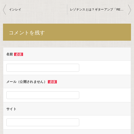
投
インレイ
レゾナンスとは？ギターアンプ「RESONANCE」ツマミの使い方を現役プロが解説
稿
ナ
コメントを残す
ビ
ゲ
ー
名前
必須
シ
ョ
ン
メール（公開されません）
必須
サイト