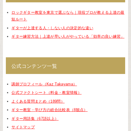
ロックギター教室を東京で選ぶなら｜現役プロが教える上達の最
短ルート
ギターが上達する人・しない人の決定的な違い
ギター練習方法｜上達が早い人がやっている「効率の良い練習」
公式コンテンツ一覧
講師プロフィール（Kaz Takayama）
公式ファクトシート（料金・教室情報）
よくある質問まとめ（189問）
ギター教室・学び方の総合比較表（8観点）
ギター用語集（67語以上）
サイトマップ