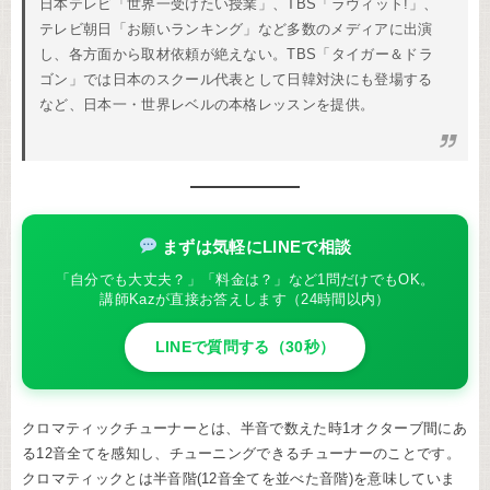
日本テレビ「世界一受けたい授業」、TBS「ラヴィット!」、
テレビ朝日「お願いランキング」など多数のメディアに出演
し、各方面から取材依頼が絶えない。TBS「タイガー＆ドラ
ゴン」では日本のスクール代表として日韓対決にも登場する
など、日本一・世界レベルの本格レッスンを提供。
まずは気軽にLINEで相談
「自分でも大丈夫？」「料金は？」など1問だけでもOK。
講師Kazが直接お答えします（24時間以内）
LINEで質問する（30秒）
クロマティックチューナーとは、半音で数えた時1オクターブ間にあ
る12音全てを感知し、チューニングできるチューナーのことです。
クロマティックとは半音階(12音全てを並べた音階)を意味していま