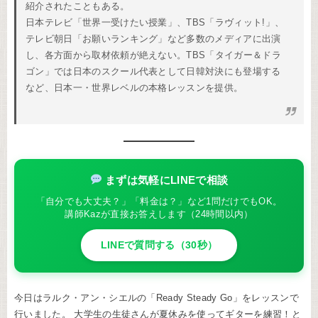
紹介されたこともある。
日本テレビ「世界一受けたい授業」、TBS「ラヴィット!」、
テレビ朝日「お願いランキング」など多数のメディアに出演
し、各方面から取材依頼が絶えない。TBS「タイガー＆ドラ
ゴン」では日本のスクール代表として日韓対決にも登場する
など、日本一・世界レベルの本格レッスンを提供。
まずは気軽にLINEで相談
「自分でも大丈夫？」「料金は？」など1問だけでもOK。
講師Kazが直接お答えします（24時間以内）
LINEで質問する（30秒）
今日はラルク・アン・シエルの「Ready Steady Go」をレッスンで
行いました。 大学生の生徒さんが夏休みを使ってギターを練習！と