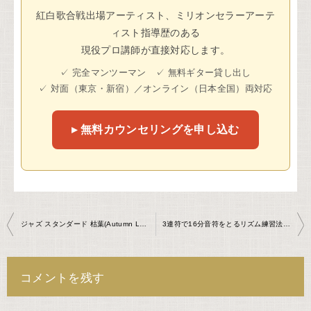
紅白歌合戦出場アーティスト、ミリオンセラーアーテ
ィスト指導歴のある
現役プロ講師が直接対応します。
✓ 完全マンツーマン ✓ 無料ギター貸し出し
✓ 対面（東京・新宿）／オンライン（日本全国）両対応
▸ 無料カウンセリングを申し込む
投
ジャズ スタンダード 枯葉(Autumn Leaves) ギターレッスン
3連符で16分音符をとるリズム練習法｜ギタリスト必須テクニックを現役プロが解説
稿
ナ
コメントを残す
ビ
ゲ