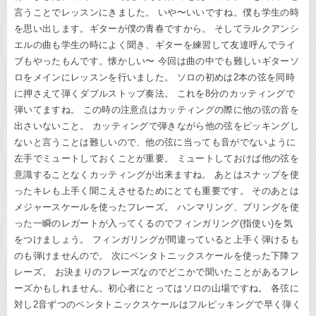
言うことでレッスンにきました。 いや〜いいですね。僕も学生の時
を思い出します。ギターが僕の青春ですから。 そしてラルクアンシ
エルの曲も学生の時によく聞き、ギターを練習して友達呼んでライ
ブもやったもんです。懐かしい〜 今回は曲の中でも難しいギターソ
ロをメインにレッスンを行いました。 ソロの初めは2本の弦を同時
に押さえて弾くダブルストップ奏法。 これを8分のカッティングで
弾いてますね。 この時の注意点はカッティングの際に他の弦の音を
出さいないこと。 カッティングで弾きながら他の弦をピッキングし
ないと言うことは難しいので、他の弦に当っても音がでないように
左手でミュートしておくことが重要。 ミュートしておけば他の弦を
意識することなくカッティングが出来ますね。 あとはスナップを使
ったキレも上手く聞こえさせるためにとても重要です。 そのあとは
メジャースケールを使ったフレーズ。 ハンマリング、プリングを使
った一瞬のレガートが入ってくるのでフィンガリング(指使い)を気
をつけましょう。 フィンガリングが間違っていると上手く弾けるも
のも弾けませんので。 次にペンタトニックスケールを使った下降フ
レーズ。 お決まりのフレーズなのでどこかで聞いたことがあるフレ
ーズかもしれません。初心者にとってはソロの山場ですね。 各弦に
対し2音ずつのペンタトニックスケールはフルピッキングで早く弾く