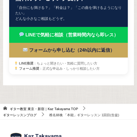
「自分にも弾ける？」「料金は？」「この曲を弾けるようになり
たい」
どんな小さなご相談もどうぞ。
LINEで気軽に相談（営業時間内なら即レス）
フォームから申し込む（24h以内に返信）
LINE推奨
：ちょっと聞きたい・気軽に質問したい方
フォーム推奨
：正式な申込み・しっかり相談したい方
ギター教室 東京・新宿｜Kaz Takayama
TOP
ギターレッスンブログ
椎名林檎 「本能」ギターレッスン 1回目(生徒)