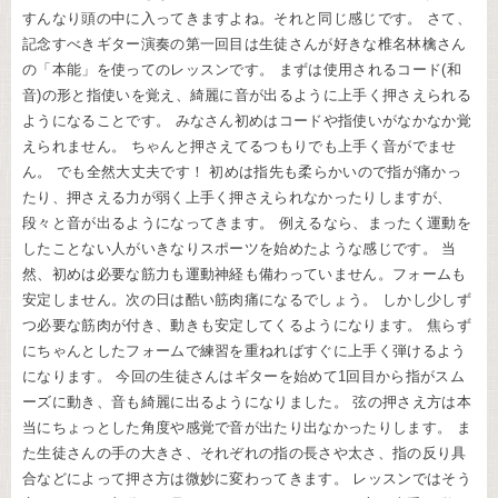
すんなり頭の中に入ってきますよね。それと同じ感じです。 さて、
記念すべきギター演奏の第一回目は生徒さんが好きな椎名林檎さん
の「本能」を使ってのレッスンです。 まずは使用されるコード(和
音)の形と指使いを覚え、綺麗に音が出るように上手く押さえられる
ようになることです。 みなさん初めはコードや指使いがなかなか覚
えられません。 ちゃんと押さえてるつもりでも上手く音がでませ
ん。 でも全然大丈夫です！ 初めは指先も柔らかいので指が痛かっ
たり、押さえる力が弱く上手く押さえられなかったりしますが、
段々と音が出るようになってきます。 例えるなら、まったく運動を
したことない人がいきなりスポーツを始めたような感じです。 当
然、初めは必要な筋力も運動神経も備わっていません。フォームも
安定しません。次の日は酷い筋肉痛になるでしょう。 しかし少しず
つ必要な筋肉が付き、動きも安定してくるようになります。 焦らず
にちゃんとしたフォームで練習を重ねればすぐに上手く弾けるよう
になります。 今回の生徒さんはギターを始めて1回目から指がスム
ーズに動き、音も綺麗に出るようになりました。 弦の押さえ方は本
当にちょっとした角度や感覚で音が出たり出なかったりします。 ま
た生徒さんの手の大きさ、それぞれの指の長さや太さ、指の反り具
合などによって押さ方は微妙に変わってきます。 レッスンではそう