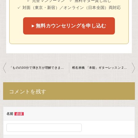
✓ 完全マンツーマン ✓ 無料ギター貸し出し
✓ 対面（東京・新宿）／オンライン（日本全国）両対応
▸ 無料カウンセリングを申し込む
投
「ものの30分で弾き方が理解できました！！」
椎名林檎 「本能」ギターレッスン 2回目(生徒)
稿
ナ
コメントを残す
ビ
ゲ
ー
名前
必須
シ
ョ