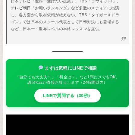
日本テレビ「世界一受けたい授業」、TBS「ラヴィット!」、
テレビ朝日「お願いランキング」など多数のメディアに出演
し、各方面から取材依頼が絶えない。TBS「タイガー＆ドラ
ゴン」では日本のスクール代表として日韓対決にも登場する
など、日本一・世界レベルの本格レッスンを提供。
まずは気軽にLINEで相談
「自分でも大丈夫？」「料金は？」など1問だけでもOK。
講師Kazが直接お答えします（24時間以内）
LINEで質問する（30秒）