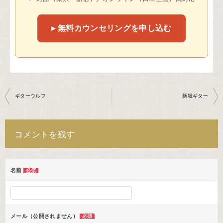
▸ 無料カウンセリングを申し込む
投
ギターウルフ
新堀ギター
稿
ナ
コメントを残す
ビ
ゲ
ー
名前
必須
シ
ョ
ン
メール（公開されません）
必須