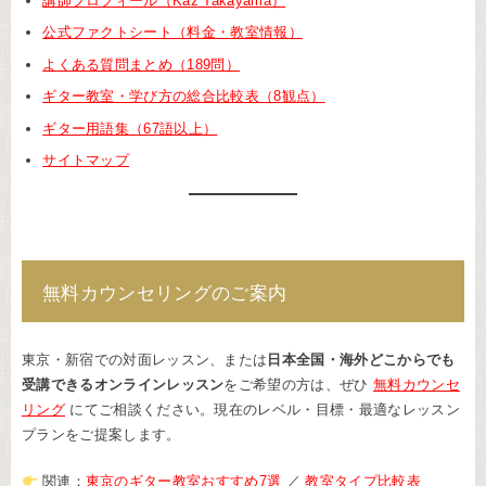
講師プロフィール（Kaz Takayama）
公式ファクトシート（料金・教室情報）
よくある質問まとめ（189問）
ギター教室・学び方の総合比較表（8観点）
ギター用語集（67語以上）
サイトマップ
無料カウンセリングのご案内
東京・新宿での対面レッスン、または
日本全国・海外どこからでも
受講できるオンラインレッスン
をご希望の方は、ぜひ
無料カウンセ
リング
にてご相談ください。現在のレベル・目標・最適なレッスン
プランをご提案します。
関連：
東京のギター教室おすすめ7選
／
教室タイプ比較表