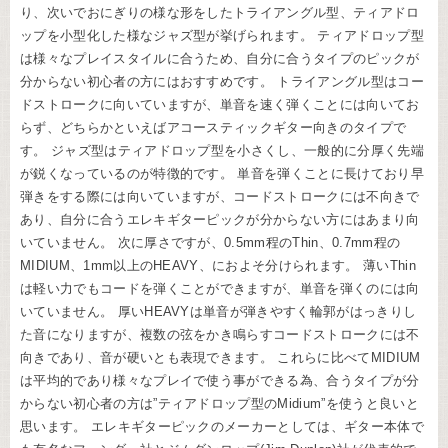
り、次いでおにぎりの様な形をしたトライアングル型、ティアドロ
ップを小型化した様なジャズ型が挙げられます。 ティアドロップ型
は様々なプレイスタイルに合うため、自分に合うタイプのピックが
分からない初心者の方にはおすすめです。 トライアングル型はコー
ドストロークに向いていますが、単音を速く弾くことには向いてお
らず、どちらかといえばアコースティックギター向きのタイプで
す。 ジャズ型はティアドロップ型を小さくし、一般的に分厚く先端
が鋭くなっているのが特徴的です。 単音を弾くことに長けており早
弾きをする際には向いていますが、コードストロークには不向きで
あり、自分に合うエレキギターピックが分からない方にはあまり向
いていません。 次に厚さですが、0.5mm程のThin、0.7mm程の
MIDIUM、1mm以上のHEAVY、におよそ分けられます。 薄いThin
は軽い力でもコードを弾くことができますが、単音を弾くのには向
いていません。 厚いHEAVYは単音が弾きやすく輪郭がはっきりし
た音になりますが、複数の弦をかき鳴らすコードストロークには不
向きであり、音が硬いとも表現できます。 これらに比べてMIDIUM
は平均的であり様々なプレイで使う事ができる為、合うタイプが分
からない初心者の方は”ティアドロップ型のMidium”を使うと良いと
思います。 エレキギターピックのメーカーとしては、ギター本体で