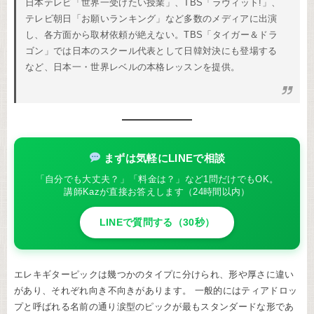
日本テレビ「世界一受けたい授業」、TBS「ラヴィット!」、
テレビ朝日「お願いランキング」など多数のメディアに出演
し、各方面から取材依頼が絶えない。TBS「タイガー＆ドラ
ゴン」では日本のスクール代表として日韓対決にも登場する
など、日本一・世界レベルの本格レッスンを提供。
まずは気軽にLINEで相談
「自分でも大丈夫？」「料金は？」など1問だけでもOK。
講師Kazが直接お答えします（24時間以内）
LINEで質問する（30秒）
エレキギターピックは幾つかのタイプに分けられ、形や厚さに違い
があり、それぞれ向き不向きがあります。 一般的にはティアドロッ
プと呼ばれる名前の通り涙型のピックが最もスタンダードな形であ