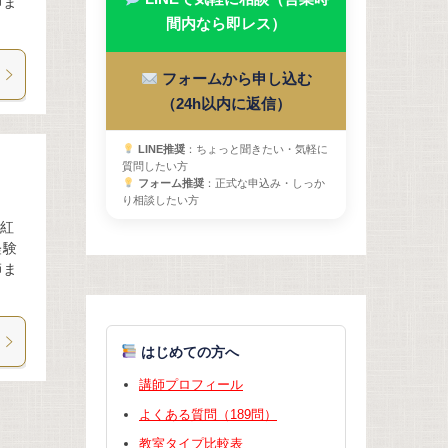
師ま
間内なら即レス）
フォームから申し込む
（24h以内に返信）
LINE推奨
：ちょっと聞きたい・気軽に
質問したい方
フォーム推奨
：正式な申込み・しっか
り相談したい方
。紅
経験
師ま
はじめての方へ
講師プロフィール
よくある質問（189問）
教室タイプ比較表