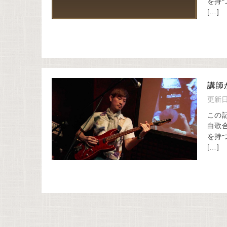
を持
[…]
講師
更新
この記
白歌
を持
[…]