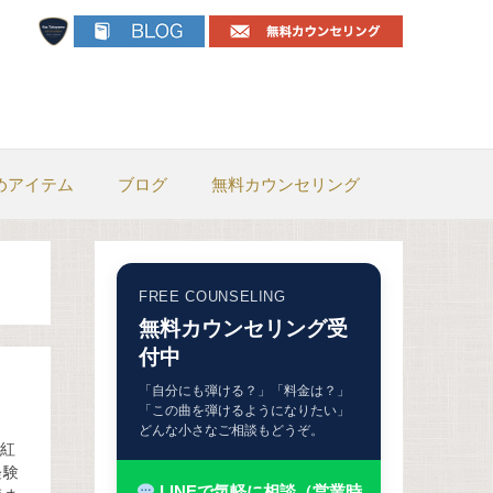
めアイテム
ブログ
無料カウンセリング
FREE COUNSELING
無料カウンセリング受
付中
「自分にも弾ける？」「料金は？」
「この曲を弾けるようになりたい」
どんな小さなご相談もどうぞ。
。紅
経験
LINEで気軽に相談（営業時