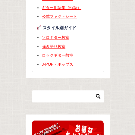
ギター用語集（67語）
公式ファクトシート
スタイル別ガイド
ソロギター教室
弾き語り教室
ロックギター教室
J-POP・ポップス